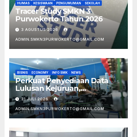
HUMAS
KESISWAAN
PENGUMUMAN
SEKOLAH
Tracer Study SMKN 3
Purwokerto Tahun 2026
3 AGUSTUS 2026
ADMIN.SMKN3PURWOKERTO@GMAIL.COM
BISNIS
ECONOMY
INFO SMK
NEWS
Perkuat Penyediaan Data
Lulusan Kejuruan,
Kemendikdasmen
31 JULI 2026
Luncurkan Penelusuran
ADMIN.SMKN3PURWOKERTO@GMAIL.COM
Tamatan SMK 2026