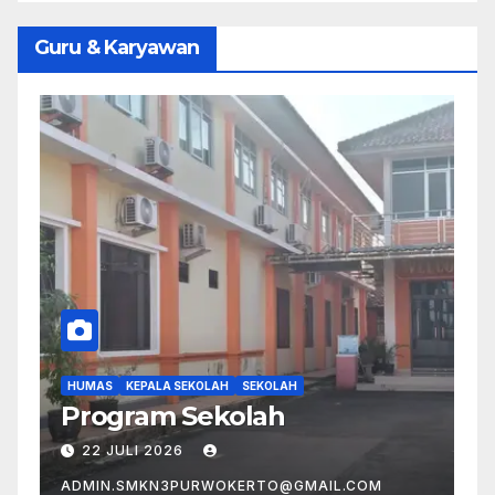
Guru & Karyawan
HUMAS
KEPALA SEKOLAH
SEKOLAH
S
Struktur Organisasi
V
22 JULI 2026
ADMIN.SMKN3PURWOKERTO@GMAIL.COM
A