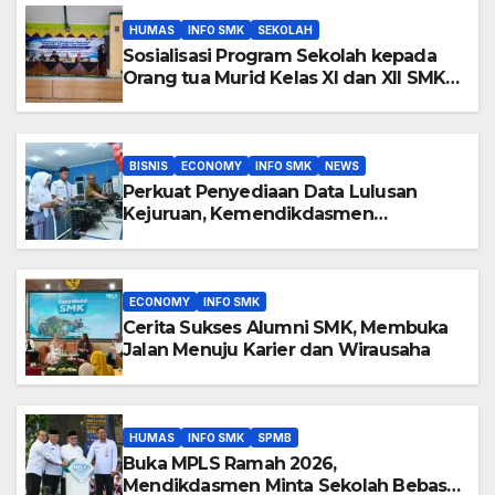
HUMAS
INFO SMK
SEKOLAH
Sosialisasi Program Sekolah kepada
Orang tua Murid Kelas XI dan XII SMK
Negeri 3 Purwokerto
BISNIS
ECONOMY
INFO SMK
NEWS
Perkuat Penyediaan Data Lulusan
Kejuruan, Kemendikdasmen
Luncurkan Penelusuran Tamatan SMK
2026
ECONOMY
INFO SMK
Cerita Sukses Alumni SMK, Membuka
Jalan Menuju Karier dan Wirausaha
HUMAS
INFO SMK
SPMB
Buka MPLS Ramah 2026,
Mendikdasmen Minta Sekolah Bebas