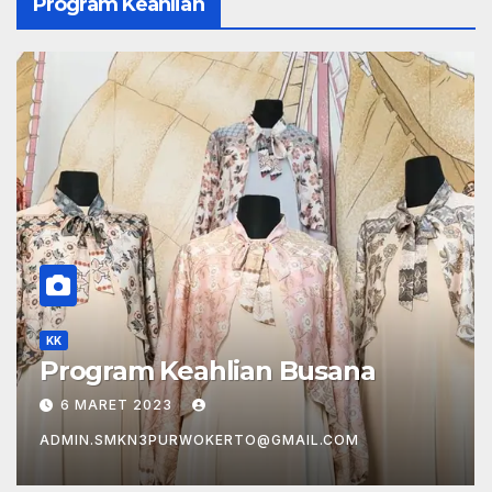
Program Keahlian
KK
Program Keahlian Kuliner
6 MEI 2022
ADMIN.SMKN3PURWOKERTO@GMAIL.COM