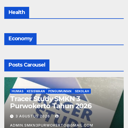
Health
Economy
Posts Carousel
HUMAS
KESISWAAN
PENGUMUMAN
SEKOLAH
Tracer Study SMKN 3
Purwokerto Tahun 2026
3 AGUSTUS 2026
ADMIN.SMKN3PURWOKERTO@GMAIL.COM