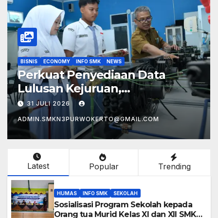
SPORTS
Pendaftaran TKA 2026 untuk
SMA/SMK Dibuka Lebih Awal,
Perkuat Kesiapan Pelaksanaan
29 JULI 2026
Asesmen
ADMIN.SMKN3PURWOKERTO@GMAIL.COM
Latest
Popular
Trending
HUMAS
INFO SMK
SEKOLAH
Sosialisasi Program Sekolah kepada
Orang tua Murid Kelas XI dan XII SMK