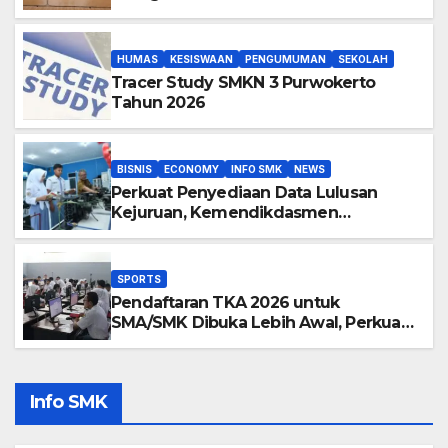
Negeri 3 Purwokerto
HUMAS
KESISWAAN
PENGUMUMAN
SEKOLAH
Tracer Study SMKN 3 Purwokerto
Tahun 2026
BISNIS
ECONOMY
INFO SMK
NEWS
Perkuat Penyediaan Data Lulusan
Kejuruan, Kemendikdasmen
Luncurkan Penelusuran Tamatan SMK
2026
SPORTS
Pendaftaran TKA 2026 untuk
SMA/SMK Dibuka Lebih Awal, Perkuat
Kesiapan Pelaksanaan Asesmen
Info SMK