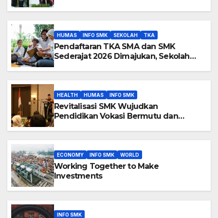
Perpeloncoan dan Senioritas
HUMAS
INFO SMK
SEKOLAH
TKA
Pendaftaran TKA SMA dan SMK
Sederajat 2026 Dimajukan, Sekolah
Diberi Waktu Lebih Luas Perbarui Data
Siswa
HEALTH
HUMAS
INFO SMK
Revitalisasi SMK Wujudkan
Pendidikan Vokasi Bermutu dan
Berdaya Saing Global
ECONOMY
INFO SMK
WORLD
Working Together to Make
Investments
INFO SMK